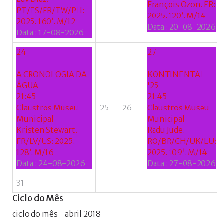
François Ozon. FR:
PT/ES/FR/TW/PH:
2025. 120’. M/14
2025. 160’. M/12
Data :
20-08-2026
Data :
17-08-2026
24
27
A CRONOLOGIA DA
KONTINENTAL
ÁGUA
'25
21:45
21:45
Claustros Museu
25
26
Claustros Museu
Municipal
Municipal
Kristen Stewart.
Radu Jude.
FR/LV/US: 2025.
RO/BR/CH/UK/LU:
128’. M/16
2025. 109’. M/14
Data :
24-08-2026
Data :
27-08-2026
31
Ciclo
do
Mês
ciclo do mês - abril 2018