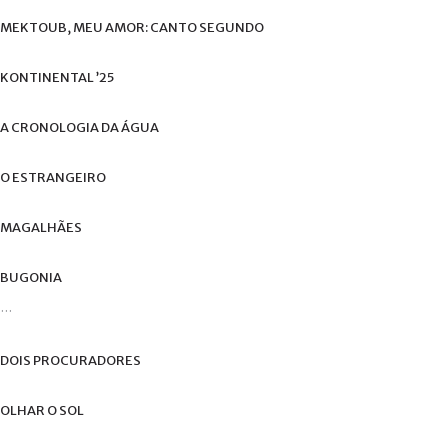
de
MEKTOUB,
MEU
AMOR:
CANTO
SEGUNDO
utilizador?
/
Esqueceu-
KONTINENTAL
’25
se
da
A
CRONOLOGIA
DA
ÁGUA
senha?
O
ESTRANGEIRO
MAGALHÃES
Login
BUGONIA
with
...
Login
Facebook
with
DOIS
PROCURADORES
Google
OLHAR
O
SOL