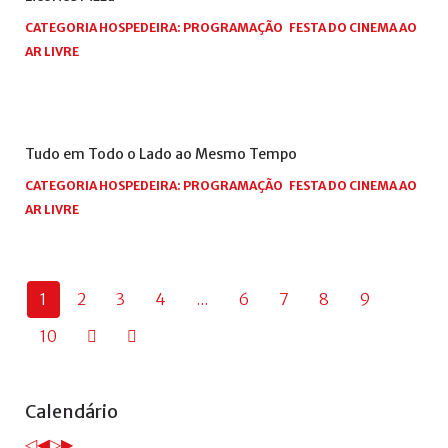
CATEGORIA HOSPEDEIRA:
PROGRAMAÇÃO
FESTA DO CINEMA AO
AR LIVRE
Tudo
em
Todo
o
Lado
ao
Mesmo
Tempo
CATEGORIA HOSPEDEIRA:
PROGRAMAÇÃO
FESTA DO CINEMA AO
AR LIVRE
1
2
3
4
...
6
7
8
9
10
Ano
Mês
Próximo
Próximo
Calendário
anterior
anterior
ano
mês