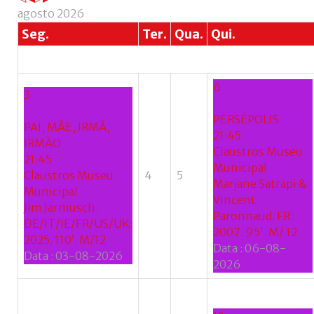
agosto 2026
Seg.
Ter.
Qua.
Qui.
6
3
PERSÉPOLIS
PAI, MÃE, IRMÃ,
21:45
IRMÃO
Claustros Museu
21:45
Municipal
Claustros Museu
4
5
Marjane Satrapi &
Municipal
Vincent
Jim Jarmusch.
Paronnaud. FR:
DE/IT/IE/FR/US/UK:
2007. 95'. M/ 12
2025. 110’. M/12
Data :
06-08-
Data :
03-08-2026
2026