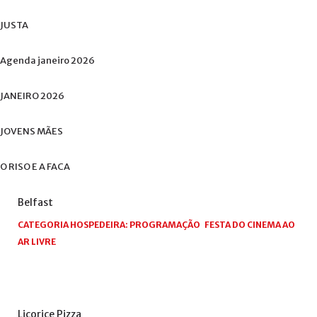
JUSTA
Agenda
janeiro
2026
JANEIRO
2026
JOVENS
MÃES
O
RISO
E
A
FACA
Belfast
CATEGORIA HOSPEDEIRA:
PROGRAMAÇÃO
FESTA DO CINEMA AO
AR LIVRE
Licorice
Pizza