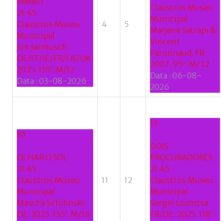
IRMÃO
Claustros Museu
21:45
Municipal
Claustros Museu
4
5
Marjane Satrapi &
Municipal
Vincent
Jim Jarmusch.
Paronnaud. FR:
DE/IT/IE/FR/US/UK:
2007. 95'. M/ 12
2025. 110’. M/12
Data :
06-08-
Data :
03-08-2026
2026
13
10
DOIS
OLHAR O SOL
PROCURADORES
21:45
21:45
Claustros Museu
11
12
Claustros Museu
Municipal
Municipal
Mascha Schilinski.
Sergei Loznitsa.
DE: 2025. 155’. M/16
FR/DE: 2025. 118’.