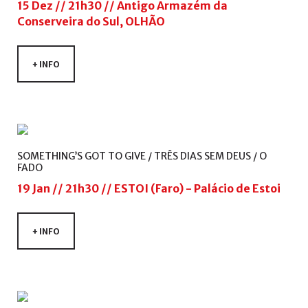
de
15 Dez // 21h30 // Antigo Armazém da
utilizador?
Conserveira do Sul, OLHÃO
/
Esqueceu-
+ INFO
se
da
senha?
SOMETHING’S
GOT
TO
GIVE
/
TRÊS
DIAS
SEM
DEUS
/
O
FADO
Login
19 Jan // 21h30 // ESTOI (Faro) - Palácio de Estoi
with
Login
+ INFO
Facebook
with
Google