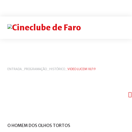
Login
or
register
INICIAR
ENTRADA
_
PROGRAMAÇÃO
_
HISTÓRICO
_
VIDEO LUCEM 18/19
SESSÃO
Rememb
me
Esqueceu-
se
do
O
HOMEM
DOS
OLHOS
TORTOS
nome