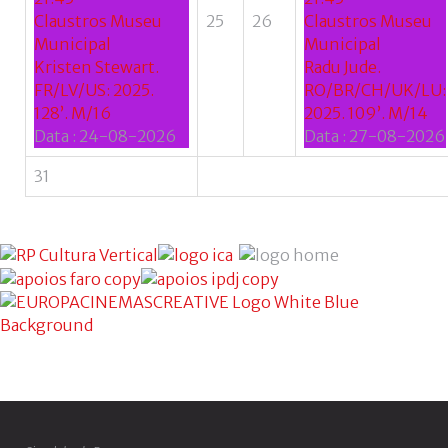
Claustros Museu
25
26
Claustros Museu
Municipal
Municipal
Kristen Stewart.
Radu Jude.
FR/LV/US: 2025.
RO/BR/CH/UK/LU:
128’. M/16
2025. 109’. M/14
Data :
24-08-2026
Data :
27-08-2026
31