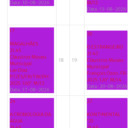
Data :
10-08-2026
M/12
Data :
13-08-2026
17
20
MAGALHÃES
O ESTRANGEIRO
21:45
21:45
Claustros Museu
18
19
Claustros Museu
Municipal
Municipal
Lav Diaz.
François Ozon. FR:
PT/ES/FR/TW/PH:
2025. 120’. M/14
2025. 160’. M/12
Data :
20-08-2026
Data :
17-08-2026
24
27
A CRONOLOGIA DA
KONTINENTAL
ÁGUA
'25
21:45
21:45