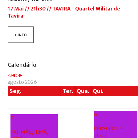
17 Mai // 21h30 // TAVIRA - Quartel Militar de
Tavira
+ INFO
Ano
Mês
Próximo
Próximo
Calendário
anterior
anterior
ano
mês
agosto 2026
Seg.
Ter.
Qua.
Qui.
6
3
PERSÉPOLIS
PAI, MÃE, IRMÃ,
21:45