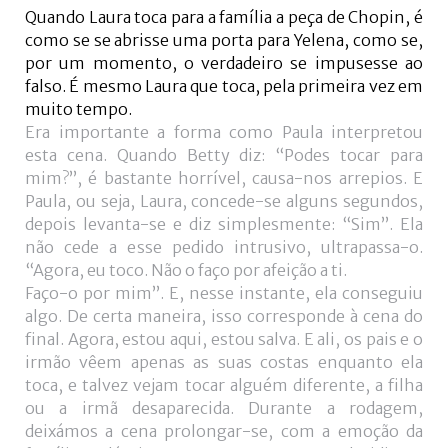
Quando Laura toca para a família a peça de Chopin, é
como se se abrisse uma porta para Yelena, como se,
por um momento, o verdadeiro se impusesse ao
falso. É mesmo Laura que toca, pela primeira vez em
muito tempo.
Era importante a forma como Paula interpretou
esta cena. Quando Betty diz: “Podes tocar para
mim?”, é bastante horrível, causa-nos arrepios. E
Paula, ou seja, Laura, concede-se alguns segundos,
depois levanta-se e diz simplesmente: “Sim”. Ela
não cede a esse pedido intrusivo, ultrapassa-o.
“Agora, eu toco. Não o faço por afeição a ti.
Faço-o por mim”. E, nesse instante, ela conseguiu
algo. De certa maneira, isso corresponde à cena do
final. Agora, estou aqui, estou salva. E ali, os pais e o
irmão vêem apenas as suas costas enquanto ela
toca, e talvez vejam tocar alguém diferente, a filha
ou a irmã desaparecida. Durante a rodagem,
deixámos a cena prolongar-se, com a emoção da