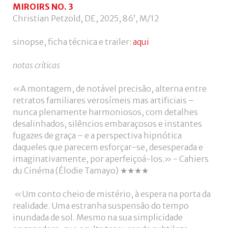
utilizador?
MIROIRS NO. 3
/
Christian Petzold, DE, 2025, 86’, M/12
Esqueceu-
se
sinopse, ficha técnica e trailer:
aqui
da
senha?
notas críticas
«A montagem, de notável precisão, alterna entre
retratos familiares verosímeis mas artificiais –
nunca plenamente harmoniosos, com detalhes
Login
desalinhados, silêncios embaraçosos e instantes
fugazes de graça – e a perspectiva hipnótica
with
Login
daqueles que parecem esforçar-se, desesperada e
imaginativamente, por aperfeiçoá-los.» - Cahiers
Facebook
with
du Cinéma (Élodie Tamayo) ★★★★
Google
«Um conto cheio de mistério, à espera na porta da
realidade. Uma estranha suspensão do tempo
inundada de sol. Mesmo na sua simplicidade
+