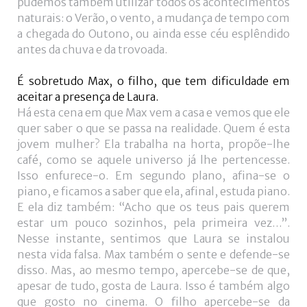
pudemos também utilizar todos os acontecimentos
naturais: o Verão, o vento, a mudança de tempo com
a chegada do Outono, ou ainda esse céu esplêndido
antes da chuva e da trovoada.
É sobretudo Max, o filho, que tem dificuldade em
aceitar a presença de Laura.
Há esta cena em que Max vem a casa e vemos que ele
quer saber o que se passa na realidade. Quem é esta
jovem mulher? Ela trabalha na horta, propõe-lhe
café, como se aquele universo já lhe pertencesse.
Isso enfurece-o. Em segundo plano, afina-se o
piano, e ficamos a saber que ela, afinal, estuda piano.
E ela diz também: “Acho que os teus pais querem
estar um pouco sozinhos, pela primeira vez…”.
Nesse instante, sentimos que Laura se instalou
nesta vida falsa. Max também o sente e defende-se
disso. Mas, ao mesmo tempo, apercebe-se de que,
apesar de tudo, gosta de Laura. Isso é também algo
que gosto no cinema. O filho apercebe-se da