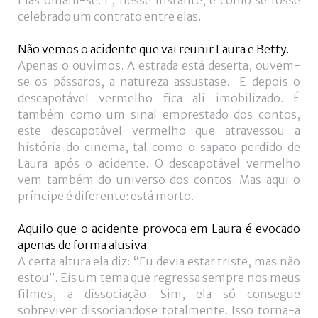
Elas olham-se. E, nesse instante, é como se fosse
celebrado um contrato entre elas.
Não vemos o acidente que vai reunir Laura e Betty.
Apenas o ouvimos. A estrada está deserta, ouvem-
se os pássaros, a natureza assustase. E depois o
descapotável vermelho fica ali imobilizado. É
também como um sinal emprestado dos contos,
este descapotável vermelho que atravessou a
história do cinema, tal como o sapato perdido de
Laura após o acidente. O descapotável vermelho
vem também do universo dos contos. Mas aqui o
príncipe é diferente: está morto.
Aquilo que o acidente provoca em Laura é evocado
apenas de forma alusiva.
A certa altura ela diz: “Eu devia estar triste, mas não
estou”. Eis um tema que regressa sempre nos meus
filmes, a dissociação. Sim, ela só consegue
sobreviver dissociandose totalmente. Isso torna-a