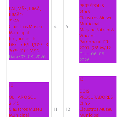
PERSÉPOLIS
PAI, MÃE, IRMÃ,
21:45
IRMÃO
Claustros Museu
21:45
Municipal
Claustros Museu
4
5
Marjane Satrapi &
Municipal
Vincent
Jim Jarmusch.
Paronnaud. FR:
DE/IT/IE/FR/US/UK:
2007. 95'. M/ 12
2025. 110’. M/12
Data :
06-08-
Data :
03-08-2026
2026
13
10
DOIS
OLHAR O SOL
PROCURADORES
21:45
21:45
Claustros Museu
11
12
Claustros Museu
Municipal
Municipal