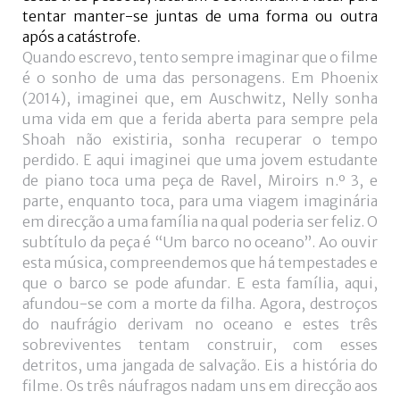
tentar manter-se juntas de uma forma ou outra
após a catástrofe.
Quando escrevo, tento sempre imaginar que o filme
é o sonho de uma das personagens. Em Phoenix
(2014), imaginei que, em Auschwitz, Nelly sonha
uma vida em que a ferida aberta para sempre pela
Shoah não existiria, sonha recuperar o tempo
perdido. E aqui imaginei que uma jovem estudante
de piano toca uma peça de Ravel, Miroirs n.º 3, e
parte, enquanto toca, para uma viagem imaginária
em direcção a uma família na qual poderia ser feliz. O
subtítulo da peça é “Um barco no oceano”. Ao ouvir
esta música, compreendemos que há tempestades e
que o barco se pode afundar. E esta família, aqui,
afundou-se com a morte da filha. Agora, destroços
do naufrágio derivam no oceano e estes três
sobreviventes tentam construir, com esses
detritos, uma jangada de salvação. Eis a história do
filme. Os três náufragos nadam uns em direcção aos