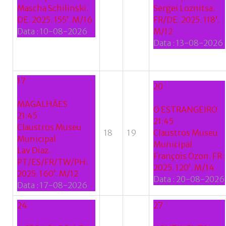
Mascha Schilinski.
Sergei Loznitsa.
DE: 2025. 155’. M/16
FR/DE: 2025. 118’.
Data :
10-08-2026
M/12
Data :
13-08-2026
17
20
MAGALHÃES
O ESTRANGEIRO
21:45
21:45
Claustros Museu
18
19
Claustros Museu
Municipal
Municipal
Lav Diaz.
François Ozon. FR:
PT/ES/FR/TW/PH:
2025. 120’. M/14
2025. 160’. M/12
Data :
20-08-2026
Data :
17-08-2026
24
27