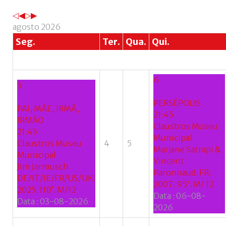
Esqueceu-
se
agosto 2026
do
Seg.
Ter.
Qua.
Qui.
nome
de
utilizador?
6
/
3
Esqueceu-
PERSÉPOLIS
se
PAI, MÃE, IRMÃ,
21:45
da
IRMÃO
Claustros Museu
senha?
21:45
Municipal
Claustros Museu
4
5
Marjane Satrapi &
Municipal
Vincent
Jim Jarmusch.
Paronnaud. FR:
DE/IT/IE/FR/US/UK:
Login
2007. 95'. M/ 12
2025. 110’. M/12
Data :
06-08-
Data :
03-08-2026
with
2026
Login