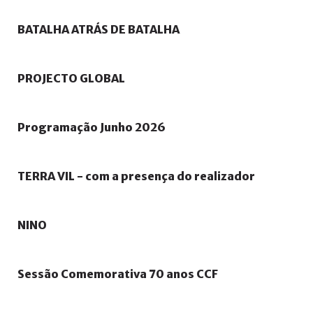
BATALHA
ATRÁS
DE
BATALHA
PROJECTO
GLOBAL
Programação
Junho
2026
TERRA
VIL
-
com
a
presença
do
realizador
NINO
Sessão
Comemorativa
70
anos
CCF