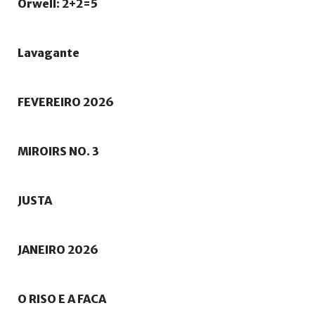
Orwell:
2+2=5
Lavagante
FEVEREIRO
2026
MIROIRS
NO.
3
JUSTA
JANEIRO
2026
O
RISO
E
A
FACA