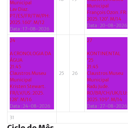
Municipal
Municipal
Lav Diaz.
François Ozon. FR:
PT/ES/FR/TW/PH:
2025. 120’. M/14
2025. 160’. M/12
Data :
20-08-2026
Data :
17-08-2026
24
27
A CRONOLOGIA DA
KONTINENTAL
ÁGUA
'25
21:45
21:45
Claustros Museu
25
26
Claustros Museu
Municipal
Municipal
Kristen Stewart.
Radu Jude.
FR/LV/US: 2025.
RO/BR/CH/UK/LU:
128’. M/16
2025. 109’. M/14
Data :
24-08-2026
Data :
27-08-2026
31
Ciclo
do
Mês