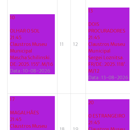
Facebook
with
13
10
Google
DOIS
OLHAR O SOL
PROCURADORES
+
21:45
21:45
Claustros Museu
11
12
Claustros Museu
Municipal
Municipal
Mascha Schilinski.
Sergei Loznitsa.
DE: 2025. 155’. M/16
FR/DE: 2025. 118’.
Data :
10-08-2026
M/12
Data :
13-08-2026
17
20
MAGALHÃES
O ESTRANGEIRO
21:45
21:45
Claustros Museu
18
19
Claustros Museu