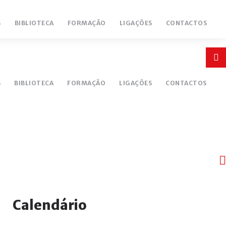
S
BIBLIOTECA
FORMAÇÃO
LIGAÇÕES
CONTACTOS
Login
or
S
BIBLIOTECA
FORMAÇÃO
LIGAÇÕES
CONTACTOS
register
INICIAR
SESSÃO
Ano
Mês
Próximo
Próximo
Calendário
Remember
anterior
anterior
ano
mês
me