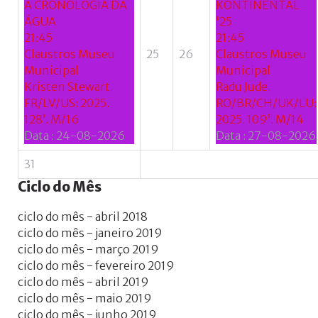
A CRONOLOGIA DA
KONTINENTAL
ÁGUA
'25
21:45
21:45
Claustros Museu
25
26
Claustros Museu
Municipal
Municipal
Kristen Stewart.
Radu Jude.
FR/LV/US: 2025.
RO/BR/CH/UK/LU:
128’. M/16
2025. 109’. M/14
Data :
24-08-2026
Data :
27-08-2026
31
Ciclo
do
Mês
ciclo do mês - abril 2018
ciclo do mês - janeiro 2019
ciclo do mês - março 2019
ciclo do mês - fevereiro 2019
ciclo do mês - abril 2019
ciclo do mês - maio 2019
ciclo do mês - junho 2019