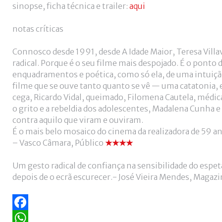
sinopse, ficha técnica e trailer:
aqui
notas críticas
Connosco desde 1991, desde A Idade Maior, Teresa Villa
radical. Porque é o seu filme mais despojado. É o pont
enquadramentos e poética, como só ela, de uma intuição
filme que se ouve tanto quanto se vê — uma catatonia, 
cega, Ricardo Vidal, queimado, Filomena Cautela, médic
o grito e a rebeldia dos adolescentes, Madalena Cunha 
contra aquilo que viram e ouviram.
É o mais belo mosaico do cinema da realizadora de 59 ano
– Vasco Câmara, Público
★★★★
Um gesto radical de confiança na sensibilidade do esp
depois de o ecrã escurecer.- José Vieira Mendes, Magaz
Facebook