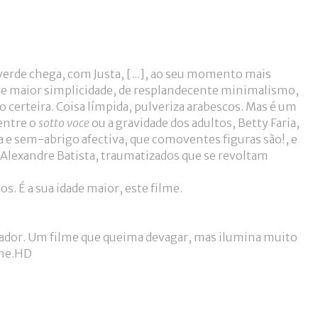
verde chega, com Justa, [...], ao seu momento mais
o de maior simplicidade, de resplandecente minimalismo,
 certeira. Coisa límpida, pulveriza arabescos. Mas é um
entre o
sotto voce
ou a gravidade dos adultos, Betty Faria,
a e sem-abrigo afectiva, que comoventes figuras são!, e
e Alexandre Batista, traumatizados que se revoltam
s. É a sua idade maior, este filme.
etador. Um filme que queima devagar, mas ilumina muito
ine.HD