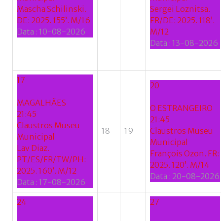
Mascha Schilinski.
Sergei Loznitsa.
Google
DE: 2025. 155’. M/16
FR/DE: 2025. 118’.
Data :
10-08-2026
M/12
+
Data :
13-08-2026
17
20
MAGALHÃES
O ESTRANGEIRO
21:45
21:45
Claustros Museu
18
19
Claustros Museu
Municipal
Municipal
Lav Diaz.
François Ozon. FR:
PT/ES/FR/TW/PH:
2025. 120’. M/14
2025. 160’. M/12
Data :
20-08-2026
Data :
17-08-2026
24
27