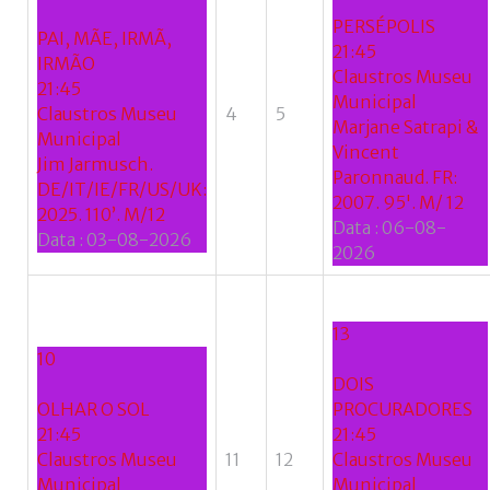
se
PERSÉPOLIS
do
PAI, MÃE, IRMÃ,
21:45
nome
IRMÃO
Claustros Museu
de
21:45
Municipal
utilizador?
Claustros Museu
4
5
Marjane Satrapi &
/
Municipal
Vincent
Esqueceu-
Jim Jarmusch.
Paronnaud. FR:
se
DE/IT/IE/FR/US/UK:
2007. 95'. M/ 12
da
2025. 110’. M/12
Data :
06-08-
senha?
Data :
03-08-2026
2026
13
Login
10
DOIS
with
OLHAR O SOL
PROCURADORES
Login
21:45
21:45
Facebook
Claustros Museu
11
12
Claustros Museu
with
Municipal
Municipal