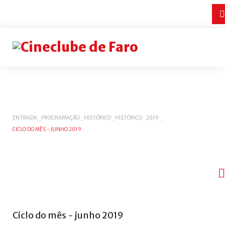
Login
or
register
INICIAR
ENTRADA
_
PROGRAMAÇÃO
_
HISTÓRICO
_
HISTÓRICO
_
2019
_
CICLO DO MÊS - JUNHO 2019
SESSÃO
Remember
me
Esqueceu-
se
do
Ciclo
do
mês
-
junho
2019
nome