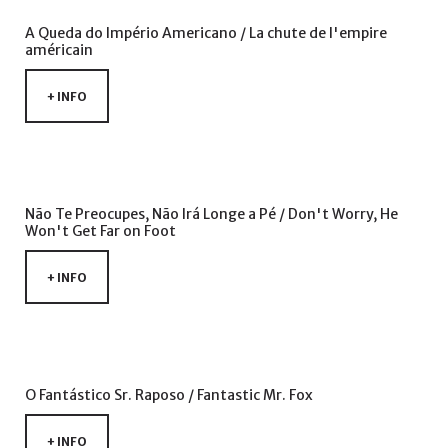
de
utilizador?
A
Queda
do
Império
Americano
/
La
chute
de
l'empire
américain
/
Esqueceu-
+ INFO
se
da
senha?
Não
Te
Preocupes,
Não
Irá
Longe
a
Pé
/
Don't
Worry,
He
Won't
Get
Far
on
Foot
Login
+ INFO
with
Login
Facebook
with
O
Fantástico
Sr.
Raposo
/
Fantastic
Mr.
Fox
Google
+ INFO