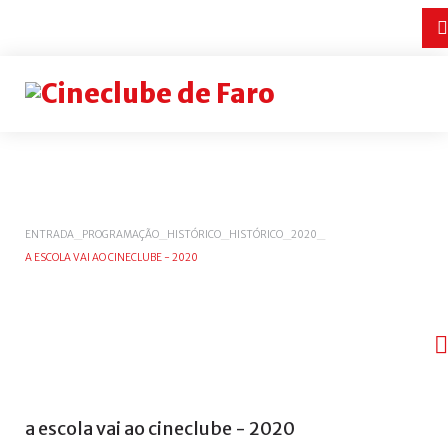
Login
or
register
INICIAR
ENTRADA
_
PROGRAMAÇÃO
_
HISTÓRICO
_
HISTÓRICO
_
2020
_
A ESCOLA VAI AO CINECLUBE - 2020
SESSÃO
Remember
me
Esqueceu-
se
do
a
escola
vai
ao
cineclube
-
2020
nome