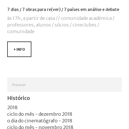
de
utilizador?
7
dias
/
7
obras
para
re(ver)
/
7
países
em
análise
e
debate
/
às 17h, a partir de casa // comunidade académica /
Esqueceu-
professores, alunos / sócios / cineclubes /
se
comunidade
da
senha?
+ INFO
Login
Procurar
with
Login
Histórico
Facebook
with
2018
ciclo do mês - dezembro 2018
Google
o dia do cinematógrafo - 2018
ciclo do mês - novembro 2018