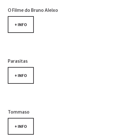
de
utilizador?
O
Filme
do
Bruno
Aleixo
/
Esqueceu-
+ INFO
se
da
senha?
Parasitas
+ INFO
Login
with
Login
Facebook
with
Tommaso
Google
+ INFO