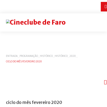
Login
or
register
INICIAR
ENTRADA
_
PROGRAMAÇÃO
_
HISTÓRICO
_
HISTÓRICO
_
2020
_
CICLO DO MÊS FEVEREIRO 2020
SESSÃO
Remember
me
Esqueceu-
se
do
ciclo
do
mês
fevereiro
2020
nome