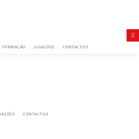
Login
FORMAÇÃO
LIGAÇÕES
CONTACTOS
or
register
INICIAR
GAÇÕES
CONTACTOS
SESSÃO
Remember
me