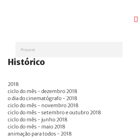
Esqueceu-
se
do
nome
de
utilizador?
Procurar
/
Esqueceu-
Histórico
se
da
senha?
2018
ciclo do mês - dezembro 2018
o dia do cinematógrafo - 2018
ciclo do mês - novembro 2018
Login
ciclo do mês - setembro e outubro 2018
ciclo do mês - junho 2018
with
ciclo do mês - maio 2018
Login
animação para todos - 2018