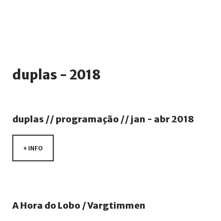
duplas
-
2018
duplas
//
programação
//
jan
-
abr
2018
+ INFO
A
Hora
do
Lobo
/
Vargtimmen