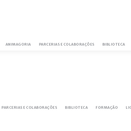
ANIMAGORIA
PARCERIAS E COLABORAÇÕES
BIBLIOTECA
NTÁRIO
LUCEM 18/19
PARCERIAS E COLABORAÇÕES
BIBLIOTECA
FORMAÇÃO
LI