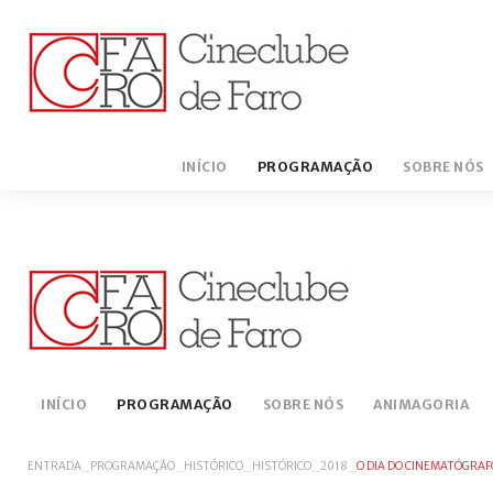
INÍCIO
PROGRAMAÇÃO
SOBRE NÓS
AGENDAS
HISTÓRICO
SER SÓCIO
IMPRENSA
SER VOLU
VIDEO 
INÍCIO
PROGRAMAÇÃO
SOBRE NÓS
ANIMAGORIA
ENTRADA
_
PROGRAMAÇÃO
_
HISTÓRICO
_
HISTÓRICO
_
2018
_
O DIA DO CINEMATÓGRAF