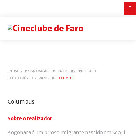
Login
or
register
INICIAR
ENTRADA
_
PROGRAMAÇÃO
_
HISTÓRICO
_
HISTÓRICO
_
2018
_
CICLO DO MÊS - DEZEMBRO 2018
_
COLUMBUS
SESSÃO
Remember
me
Columbus
Esqueceu-
se
Sobre o realizador
do
nome
Kogonada é um brioso imigrante nascido em Seoul