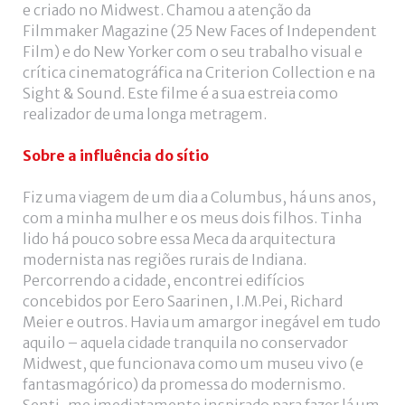
de
e criado no Midwest. Chamou a atenção da
utilizador?
Filmmaker Magazine (25 New Faces of Independent
/
Film) e do New Yorker com o seu trabalho visual e
Esqueceu-
crítica cinematográfica na Criterion Collection e na
se
Sight & Sound. Este filme é a sua estreia como
da
realizador de uma longa metragem.
senha?
Sobre a influência do sítio
Fiz uma viagem de um dia a Columbus, há uns anos,
com a minha mulher e os meus dois filhos. Tinha
Login
lido há pouco sobre essa Meca da arquitectura
modernista nas regiões rurais de Indiana.
with
Login
Percorrendo a cidade, encontrei edifícios
concebidos por Eero Saarinen, I.M.Pei, Richard
Facebook
Meier e outros. Havia um amargor inegável em tudo
with
aquilo – aquela cidade tranquila no conservador
Midwest, que funcionava como um museu vivo (e
Google
fantasmagórico) da promessa do modernismo.