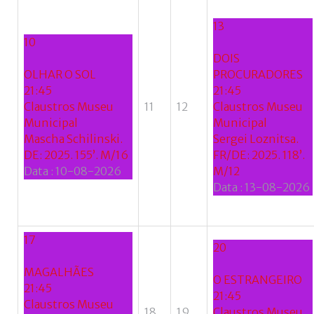
Facebook
with
13
10
Google
DOIS
OLHAR O SOL
PROCURADORES
+
21:45
21:45
Claustros Museu
11
12
Claustros Museu
Municipal
Municipal
Mascha Schilinski.
Sergei Loznitsa.
DE: 2025. 155’. M/16
FR/DE: 2025. 118’.
Data :
10-08-2026
M/12
Data :
13-08-2026
17
20
MAGALHÃES
O ESTRANGEIRO
21:45
21:45
Claustros Museu
18
19
Claustros Museu