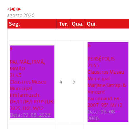
Esqueceu-
se
agosto 2026
do
Seg.
Ter.
Qua.
Qui.
nome
de
utilizador?
6
/
3
Esqueceu-
PERSÉPOLIS
se
PAI, MÃE, IRMÃ,
21:45
da
IRMÃO
Claustros Museu
senha?
21:45
Municipal
Claustros Museu
4
5
Marjane Satrapi &
Municipal
Vincent
Jim Jarmusch.
Paronnaud. FR:
DE/IT/IE/FR/US/UK:
Login
2007. 95'. M/ 12
2025. 110’. M/12
Data :
06-08-
Data :
03-08-2026
with
2026
Login