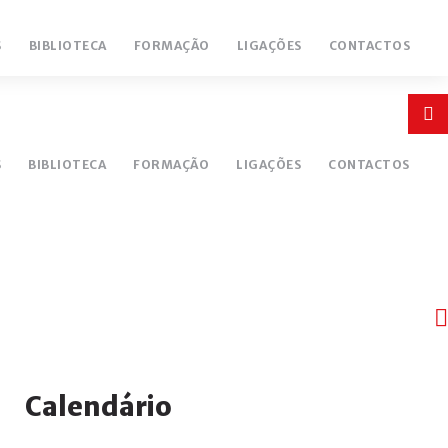
S
BIBLIOTECA
FORMAÇÃO
LIGAÇÕES
CONTACTOS
Login
or
S
BIBLIOTECA
FORMAÇÃO
LIGAÇÕES
CONTACTOS
register
INICIAR
SESSÃO
Ano
Mês
Próximo
Próximo
Calendário
Remember
anterior
anterior
ano
mês
me