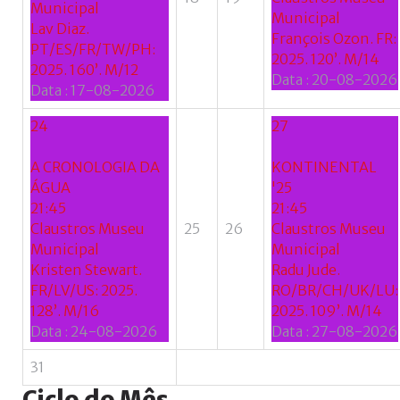
Municipal
Municipal
Lav Diaz.
François Ozon. FR:
PT/ES/FR/TW/PH:
2025. 120’. M/14
2025. 160’. M/12
Data :
20-08-2026
Data :
17-08-2026
24
27
A CRONOLOGIA DA
KONTINENTAL
ÁGUA
'25
21:45
21:45
Claustros Museu
25
26
Claustros Museu
Municipal
Municipal
Kristen Stewart.
Radu Jude.
FR/LV/US: 2025.
RO/BR/CH/UK/LU:
128’. M/16
2025. 109’. M/14
Data :
24-08-2026
Data :
27-08-2026
31
Ciclo
do
Mês