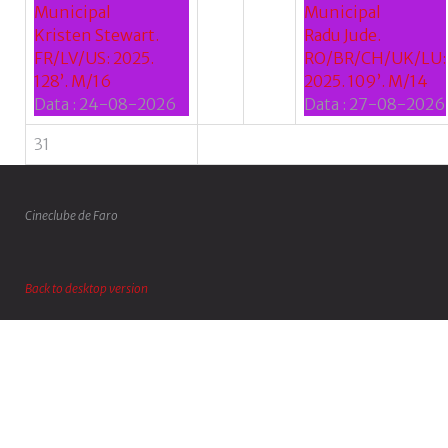
Municipal
Municipal
Kristen Stewart.
Radu Jude.
FR/LV/US: 2025.
RO/BR/CH/UK/LU:
128’. M/16
2025. 109’. M/14
Data :
24-08-2026
Data :
27-08-2026
31
Cineclube de Faro
Back to desktop version