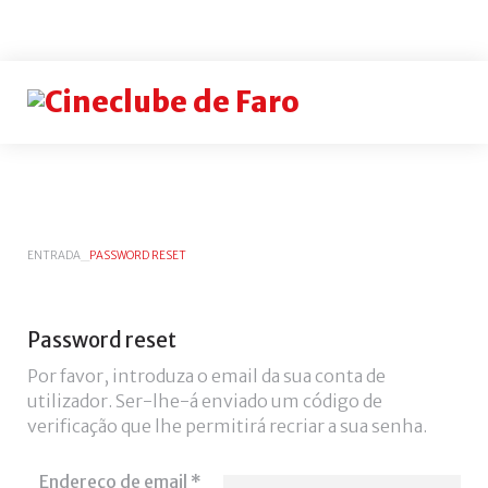
Login
or
register
INICIAR
ENTRADA
_
PASSWORD RESET
SESSÃO
Remem
me
Password
reset
Esqueceu-
Por favor, introduza o email da sua conta de
se
utilizador. Ser-lhe-á enviado um código de
do
verificação que lhe permitirá recriar a sua senha.
nome
de
Endereço de email
*