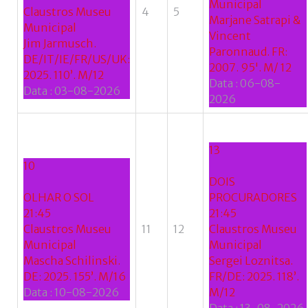
Municipal
Claustros Museu
4
5
Marjane Satrapi &
Municipal
Vincent
Jim Jarmusch.
Paronnaud. FR:
DE/IT/IE/FR/US/UK:
2007. 95'. M/ 12
2025. 110’. M/12
Data :
06-08-
Data :
03-08-2026
2026
13
10
DOIS
OLHAR O SOL
PROCURADORES
21:45
21:45
Claustros Museu
11
12
Claustros Museu
Municipal
Municipal
Mascha Schilinski.
Sergei Loznitsa.
DE: 2025. 155’. M/16
FR/DE: 2025. 118’.
Data :
10-08-2026
M/12