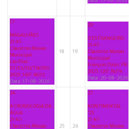
Data :
13-08-2026
17
20
MAGALHÃES
O ESTRANGEIRO
21:45
21:45
Claustros Museu
18
19
Claustros Museu
Municipal
Municipal
Lav Diaz.
François Ozon. FR:
PT/ES/FR/TW/PH:
2025. 120’. M/14
2025. 160’. M/12
Data :
20-08-2026
Data :
17-08-2026
24
27
A CRONOLOGIA DA
KONTINENTAL
ÁGUA
'25
21:45
21:45
Claustros Museu
25
26
Claustros Museu