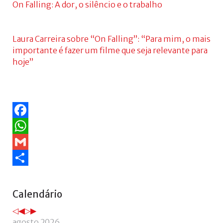
On Falling: A dor, o silêncio e o trabalho
Laura Carreira sobre “On Falling”: “Para mim, o mais
importante é fazer um filme que seja relevante para
hoje”
Facebook
WhatsApp
Gmail
Share
Ano
Mês
Próximo
Próximo
Calendário
anterior
anterior
ano
mês
agosto 2026