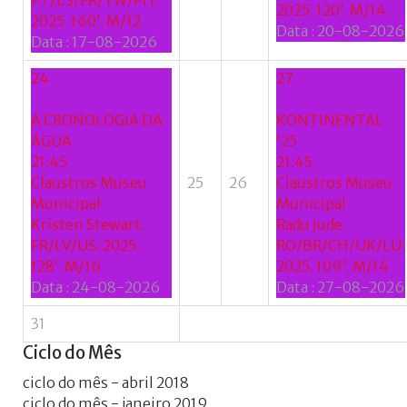
PT/ES/FR/TW/PH:
2025. 120’. M/14
2025. 160’. M/12
Data :
20-08-2026
Data :
17-08-2026
24
27
A CRONOLOGIA DA
KONTINENTAL
ÁGUA
'25
21:45
21:45
Claustros Museu
25
26
Claustros Museu
Municipal
Municipal
Kristen Stewart.
Radu Jude.
FR/LV/US: 2025.
RO/BR/CH/UK/LU:
128’. M/16
2025. 109’. M/14
Data :
24-08-2026
Data :
27-08-2026
31
Ciclo
do
Mês
ciclo do mês - abril 2018
ciclo do mês - janeiro 2019