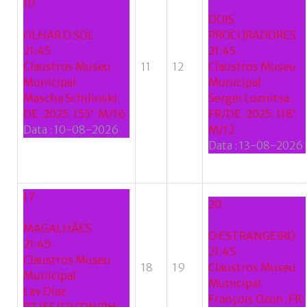
10
DOIS
OLHAR O SOL
PROCURADORES
21:45
21:45
Claustros Museu
11
12
Claustros Museu
Municipal
Municipal
Mascha Schilinski.
Sergei Loznitsa.
DE: 2025. 155’. M/16
FR/DE: 2025. 118’.
Data :
10-08-2026
M/12
Data :
13-08-2026
17
20
MAGALHÃES
O ESTRANGEIRO
21:45
21:45
Claustros Museu
18
19
Claustros Museu
Municipal
Municipal
Lav Diaz.
François Ozon. FR: