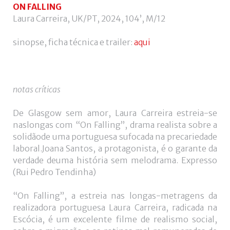
utilizador?
ON FALLING
/
Laura Carreira, UK/PT, 2024, 104’, M/12
Esqueceu-
se
sinopse, ficha técnica e trailer:
aqui
da
senha?
notas críticas
De Glasgow sem amor, Laura Carreira estreia-se
Login
naslongas com “On Falling”, drama realista sobre a
solidãode uma portuguesa sufocada na precariedade
with
Login
laboral.Joana Santos, a protagonista, é o garante da
verdade deuma história sem melodrama. Expresso
Facebook
with
(Rui Pedro Tendinha)
Google
“On Falling”, a estreia nas longas-metragens da
realizadora portuguesa Laura Carreira, radicada na
Escócia, é um excelente filme de realismo social,
+