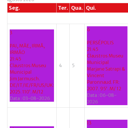
Seg.
Ter.
Qua.
Qui.
6
3
PERSÉPOLIS
PAI, MÃE, IRMÃ,
21:45
IRMÃO
Claustros Museu
21:45
Municipal
Claustros Museu
4
5
Marjane Satrapi &
Municipal
Vincent
Jim Jarmusch.
Paronnaud. FR:
DE/IT/IE/FR/US/UK:
2007. 95'. M/ 12
2025. 110’. M/12
Data :
06-08-
Data :
03-08-2026
2026
13