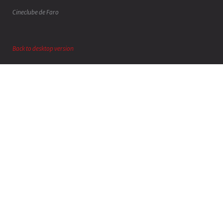
Cineclube de Faro
Back to desktop version