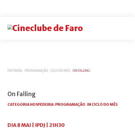
Login
or
register
INICIAR
ENTRADA
_
PROGRAMAÇÃO
_
CICLO DO MÊS
_
ON FALLING
SESSÃO
Remem
me
On
Falling
Esqueceu-
CATEGORIA HOSPEDEIRA:
PROGRAMAÇÃO
IN
CICLO DO MÊS
se
do
nome
DIA 8 MAI | IPDJ | 21H30
de