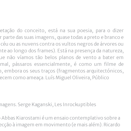
tação do conceito, está na sua poesia, para o dizer
 parte das suas imagens, quase todas a preto e branco e
o céu ou as nuvens contra os vultos negros de árvores ou
nte ao longo dos frames). Está na presença da natureza,
 que não víamos tão belos planos de vento a bater em
imal, pássaros essencialmente, é como um filme de
o, embora os seus traços (fragmentos arquitectónicos,
cem como ameaça. Luís Miguel Oliveira, Público
magens. Serge Kaganski, Les Inrockuptibles
o Abbas Kiarostami é um ensaio contemplativo sobre a
irecção à imagem em movimento (e mais além). Ricardo