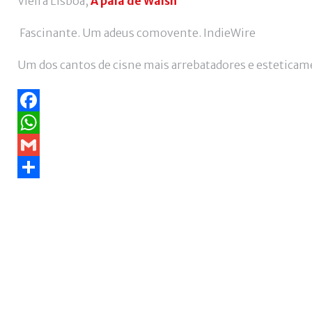
Vieira Lisboa,
À pala de Walsh
Fascinante. Um adeus comovente. IndieWire
Um dos cantos de cisne mais arrebatadores e esteticame
Facebook
WhatsApp
Gmail
Share