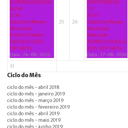
A CRONOLOGIA DA
KONTINENTAL
ÁGUA
'25
21:45
21:45
Claustros Museu
25
26
Claustros Museu
Municipal
Municipal
Kristen Stewart.
Radu Jude.
FR/LV/US: 2025.
RO/BR/CH/UK/LU:
128’. M/16
2025. 109’. M/14
Data :
24-08-2026
Data :
27-08-2026
31
Ciclo
do
Mês
ciclo do mês - abril 2018
ciclo do mês - janeiro 2019
ciclo do mês - março 2019
ciclo do mês - fevereiro 2019
ciclo do mês - abril 2019
ciclo do mês - maio 2019
ciclo do mês - junho 2019