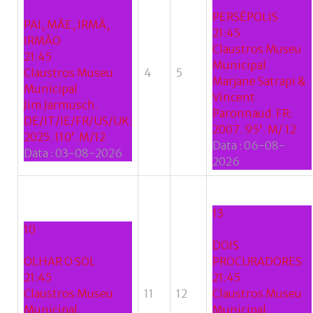
se
PERSÉPOLIS
do
PAI, MÃE, IRMÃ,
21:45
nome
IRMÃO
Claustros Museu
de
21:45
Municipal
utilizador?
Claustros Museu
4
5
Marjane Satrapi &
/
Municipal
Vincent
Esqueceu-
Jim Jarmusch.
Paronnaud. FR:
se
DE/IT/IE/FR/US/UK:
2007. 95'. M/ 12
da
2025. 110’. M/12
Data :
06-08-
senha?
Data :
03-08-2026
2026
13
Login
10
DOIS
with
OLHAR O SOL
PROCURADORES
Login
21:45
21:45
Facebook
Claustros Museu
11
12
Claustros Museu
with
Municipal
Municipal