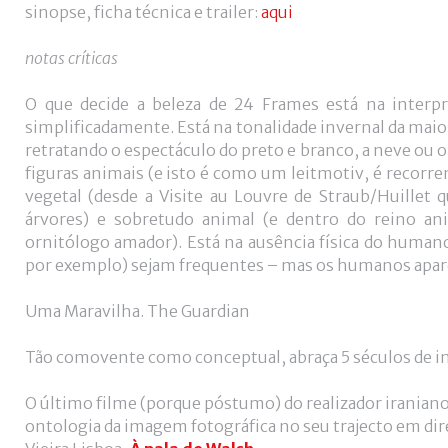
sinopse, ficha técnica e trailer:
aqui
notas críticas
O que decide a beleza de 24 Frames está na interpre
simplificadamente. Está na tonalidade invernal da maior
retratando o espectáculo do preto e branco,​ a neve ou 
figuras animais (e isto é como um leitmotiv, é recorre
vegetal (desde a Visite au Louvre de Straub/Huillet
árvores) e sobretudo animal (e dentro do reino an
ornitólogo amador). Está na ausência física do human
por exemplo) sejam frequentes – mas os humanos apare
Uma Maravilha. The Guardian
Tão comovente como conceptual, abraça 5 séculos de i
O último filme (porque póstumo) do realizador iranian
ontologia da imagem fotográfica no seu trajecto em d