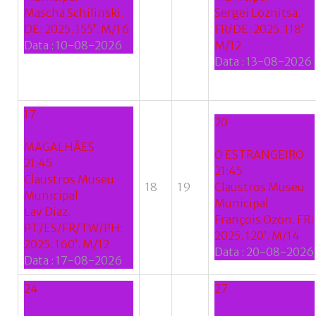
Mascha Schilinski.
Sergei Loznitsa.
Google
DE: 2025. 155’. M/16
FR/DE: 2025. 118’.
Data :
10-08-2026
M/12
+
Data :
13-08-2026
17
20
MAGALHÃES
O ESTRANGEIRO
21:45
21:45
Claustros Museu
18
19
Claustros Museu
Municipal
Municipal
Lav Diaz.
François Ozon. FR:
PT/ES/FR/TW/PH:
2025. 120’. M/14
2025. 160’. M/12
Data :
20-08-2026
Data :
17-08-2026
24
27