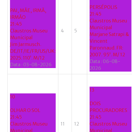
se
PERSÉPOLIS
do
PAI, MÃE, IRMÃ,
21:45
nome
IRMÃO
Claustros Museu
de
21:45
Municipal
utilizador?
Claustros Museu
4
5
Marjane Satrapi &
/
Municipal
Vincent
Esqueceu-
Jim Jarmusch.
Paronnaud. FR:
se
DE/IT/IE/FR/US/UK:
2007. 95'. M/ 12
da
2025. 110’. M/12
Data :
06-08-
senha?
Data :
03-08-2026
2026
13
Login
10
DOIS
with
OLHAR O SOL
PROCURADORES
Login
21:45
21:45
Facebook
Claustros Museu
11
12
Claustros Museu
with
Municipal
Municipal