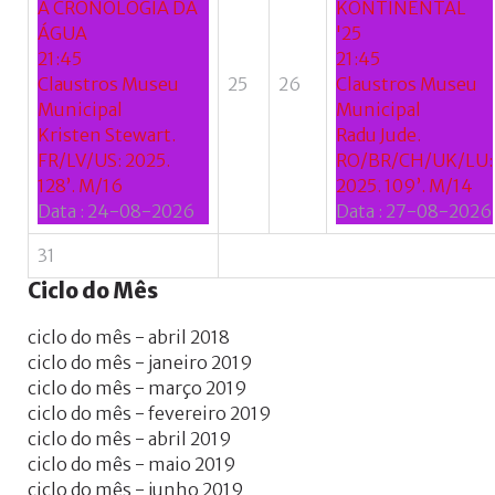
A CRONOLOGIA DA
KONTINENTAL
ÁGUA
'25
21:45
21:45
Claustros Museu
25
26
Claustros Museu
Municipal
Municipal
Kristen Stewart.
Radu Jude.
FR/LV/US: 2025.
RO/BR/CH/UK/LU:
128’. M/16
2025. 109’. M/14
Data :
24-08-2026
Data :
27-08-2026
31
Ciclo
do
Mês
ciclo do mês - abril 2018
ciclo do mês - janeiro 2019
ciclo do mês - março 2019
ciclo do mês - fevereiro 2019
ciclo do mês - abril 2019
ciclo do mês - maio 2019
ciclo do mês - junho 2019