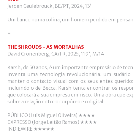
Jeroen Ceulebrouck, BE/PT, 2024, 13’
Um banco numa colina, um homem perdido em pensamen
+
THE SHROUDS - AS MORTALHAS
David Cronenberg, CA/FR, 2025, 119’, M/14
Karsh, de 50 anos, é um importante empresário de tecno
inventa uma tecnologia revolucionária: um sudário
manter o contacto visual com os seus entes queridos 
incluindo o de Becca. Karsh tenta encontrar os resp
que colocará a sua empresa em risco. Uma obra que exp
sobre a relação entre o corpóreo e o digital.
PÚBLICO (Luís Miguel Oliveira) ★★★★
EXPRESSO (Jorge Leitão Ramos) ★★★★
INDIEWIRE ★★★★★