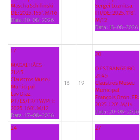
Mascha Schilinski.
Sergei Loznitsa.
Google
DE: 2025. 155’. M/16
FR/DE: 2025. 118’.
Data :
10-08-2026
M/12
+
Data :
13-08-2026
17
20
MAGALHÃES
O ESTRANGEIRO
21:45
21:45
Claustros Museu
18
19
Claustros Museu
Municipal
Municipal
Lav Diaz.
François Ozon. FR:
PT/ES/FR/TW/PH:
2025. 120’. M/14
2025. 160’. M/12
Data :
20-08-2026
Data :
17-08-2026
24
27