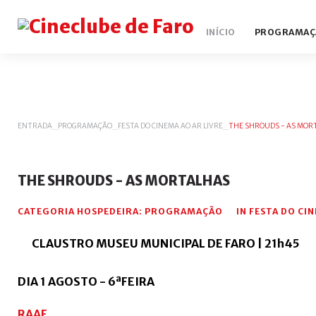
INÍCIO
PROGRAMAÇ
ENTRADA
_
PROGRAMAÇÃO
_
FESTA DO CINEMA AO AR LIVRE
_
THE SHROUDS - AS MOR
THE
SHROUDS
-
AS
MORTALHAS
CATEGORIA HOSPEDEIRA:
PROGRAMAÇÃO
IN
FESTA DO CIN
CLAUSTRO MUSEU MUNICIPAL DE FARO | 21h45
DIA 1 AGOSTO - 6ªFEIRA
RAAF