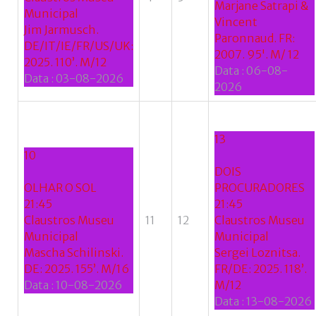
Marjane Satrapi &
Municipal
Vincent
Jim Jarmusch.
Paronnaud. FR:
DE/IT/IE/FR/US/UK:
2007. 95'. M/ 12
2025. 110’. M/12
Data :
06-08-
Data :
03-08-2026
2026
13
10
DOIS
OLHAR O SOL
PROCURADORES
21:45
21:45
Claustros Museu
11
12
Claustros Museu
Municipal
Municipal
Mascha Schilinski.
Sergei Loznitsa.
DE: 2025. 155’. M/16
FR/DE: 2025. 118’.
Data :
10-08-2026
M/12
Data :
13-08-2026