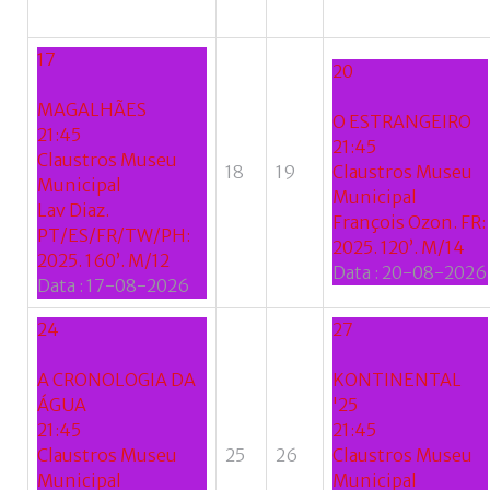
17
20
MAGALHÃES
O ESTRANGEIRO
21:45
21:45
Claustros Museu
18
19
Claustros Museu
Municipal
Municipal
Lav Diaz.
François Ozon. FR:
PT/ES/FR/TW/PH:
2025. 120’. M/14
2025. 160’. M/12
Data :
20-08-2026
Data :
17-08-2026
24
27
A CRONOLOGIA DA
KONTINENTAL
ÁGUA
'25
21:45
21:45
Claustros Museu
25
26
Claustros Museu
Municipal
Municipal