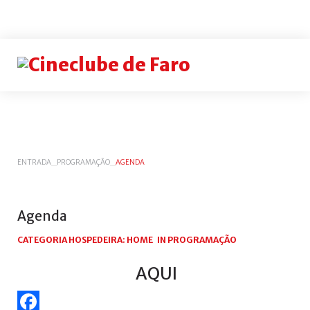
Login
or
register
INICIAR
ENTRADA
_
PROGRAMAÇÃO
_
AGENDA
SESSÃO
Remem
me
Agenda
Esqueceu-
CATEGORIA HOSPEDEIRA:
HOME
IN
PROGRAMAÇÃO
se
do
AQUI
nome
de