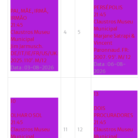
se
PERSÉPOLIS
do
PAI, MÃE, IRMÃ,
21:45
nome
IRMÃO
Claustros Museu
de
21:45
Municipal
utilizador?
Claustros Museu
4
5
Marjane Satrapi &
/
Municipal
Vincent
Esqueceu-
Jim Jarmusch.
Paronnaud. FR:
se
DE/IT/IE/FR/US/UK:
2007. 95'. M/ 12
da
2025. 110’. M/12
Data :
06-08-
senha?
Data :
03-08-2026
2026
13
Login
10
DOIS
with
OLHAR O SOL
PROCURADORES
Login
21:45
21:45
Facebook
Claustros Museu
11
12
Claustros Museu
with
Municipal
Municipal