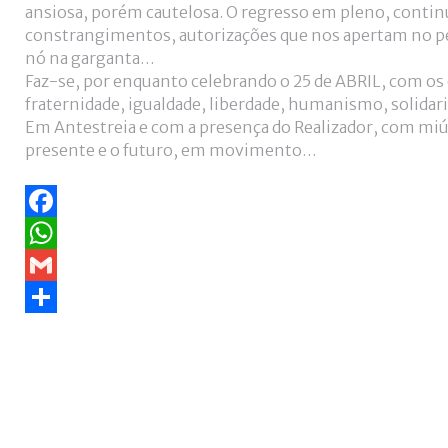
ansiosa, porém cautelosa. O regresso em pleno, conti
constrangimentos, autorizações que nos apertam no pe
nó na garganta…
Faz-se, por enquanto celebrando o 25 de ABRIL, com os
fraternidade, igualdade, liberdade, humanismo, solidari
Em Antestreia e com a presença do Realizador, com miú
presente e o futuro, em movimento…
Facebook
WhatsApp
Gmail
Share