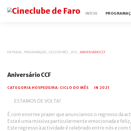
INÍCIO
PROGRAMAÇ
ENTRADA
_
PROGRAMAÇÃO
_
CICLO DO MÊS
_
2021
_
ANIVERSÁRIO CCF
Aniversário
CCF
CATEGORIA HOSPEDEIRA:
CICLO DO MÊS
IN
2021
ESTAMOS DE VOLTA!
É com enorme prazer que anunciamos o regresso da acti
Esta é uma missiva particularmente emocionada e feliz
Este regresso à actividade é celebrado entre nós e com