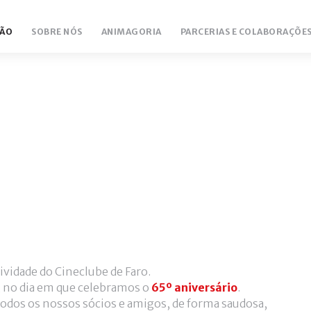
ÃO
SOBRE NÓS
ANIMAGORIA
PARCERIAS E COLABORAÇÕE
vidade do Cineclube de Faro.
, no dia em que celebramos o
65º aniversário
.
 todos os nossos sócios e amigos, de forma saudosa,