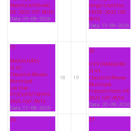
Mascha Schilinski.
Sergei Loznitsa.
Google
DE: 2025. 155’. M/16
FR/DE: 2025. 118’.
Data :
10-08-2026
M/12
+
Data :
13-08-2026
17
20
MAGALHÃES
O ESTRANGEIRO
21:45
21:45
Claustros Museu
18
19
Claustros Museu
Municipal
Municipal
Lav Diaz.
François Ozon. FR:
PT/ES/FR/TW/PH:
2025. 120’. M/14
2025. 160’. M/12
Data :
20-08-2026
Data :
17-08-2026
24
27