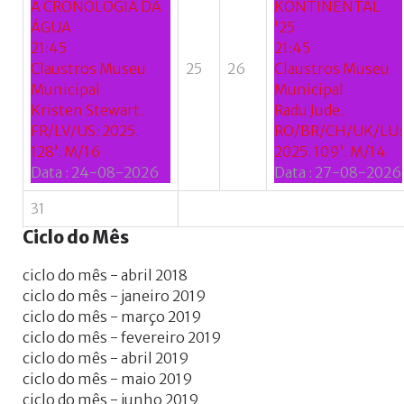
A CRONOLOGIA DA
KONTINENTAL
ÁGUA
'25
21:45
21:45
Claustros Museu
25
26
Claustros Museu
Municipal
Municipal
Kristen Stewart.
Radu Jude.
FR/LV/US: 2025.
RO/BR/CH/UK/LU:
128’. M/16
2025. 109’. M/14
Data :
24-08-2026
Data :
27-08-2026
31
Ciclo
do
Mês
ciclo do mês - abril 2018
ciclo do mês - janeiro 2019
ciclo do mês - março 2019
ciclo do mês - fevereiro 2019
ciclo do mês - abril 2019
ciclo do mês - maio 2019
ciclo do mês - junho 2019