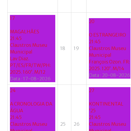
17
20
MAGALHÃES
O ESTRANGEIRO
21:45
21:45
Claustros Museu
18
19
Claustros Museu
Municipal
Municipal
Lav Diaz.
François Ozon. FR:
PT/ES/FR/TW/PH:
2025. 120’. M/14
2025. 160’. M/12
Data :
20-08-2026
Data :
17-08-2026
24
27
A CRONOLOGIA DA
KONTINENTAL
ÁGUA
'25
21:45
21:45
Claustros Museu
25
26
Claustros Museu
Municipal
Municipal