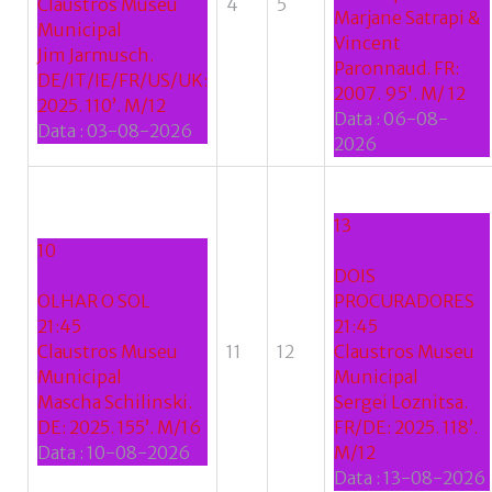
Claustros Museu
4
5
Marjane Satrapi &
Municipal
Vincent
Jim Jarmusch.
Paronnaud. FR:
DE/IT/IE/FR/US/UK:
2007. 95'. M/ 12
2025. 110’. M/12
Data :
06-08-
Data :
03-08-2026
2026
13
10
DOIS
OLHAR O SOL
PROCURADORES
21:45
21:45
Claustros Museu
11
12
Claustros Museu
Municipal
Municipal
Mascha Schilinski.
Sergei Loznitsa.
DE: 2025. 155’. M/16
FR/DE: 2025. 118’.
Data :
10-08-2026
M/12
Data :
13-08-2026