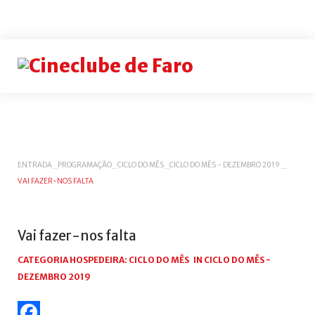
Login
or
register
INICIAR
ENTRADA
_
PROGRAMAÇÃO
_
CICLO DO MÊS
_
CICLO DO MÊS - DEZEMBRO 2019
_
VAI FAZER-NOS FALTA
SESSÃO
Remem
me
Vai
fazer-nos
falta
Esqueceu-
se
CATEGORIA HOSPEDEIRA:
CICLO DO MÊS
IN
CICLO DO MÊS -
do
DEZEMBRO 2019
nome
de