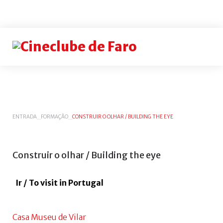
Login
or
register
INICIAR
ENTRADA
_
FORMAÇÃO
_
CONSTRUIR O OLHAR / BUILDING THE EYE
SESSÃO
Rememb
Construir
o
olhar
/
Building
the
eye
me
Esqueceu-
Ir / To visit in Portugal
se
do
nome
Casa Museu de Vilar