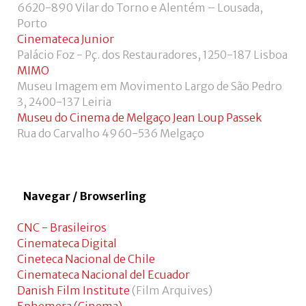
de
6620-890 Vilar do Torno e Alentém – Lousada,
utilizador?
Porto
/
Cinemateca Junior
Esqueceu-
Palácio Foz - Pç. dos Restauradores, 1250-187 Lisboa
se
MIMO
da
Museu Imagem em Movimento Largo de São Pedro
senha?
3, 2400-137 Leiria
Museu do Cinema de Melgaço Jean Loup Passek
Rua do Carvalho 4960-536 Melgaço
Login
Navegar / Browserling
with
Login
CNC - Brasileiros
Facebook
Cinemateca Digital
with
Cineteca Nacional de Chile
Cinemateca Nacional del Ecuador
Google
Danish Film Institute
(Film Arquives)