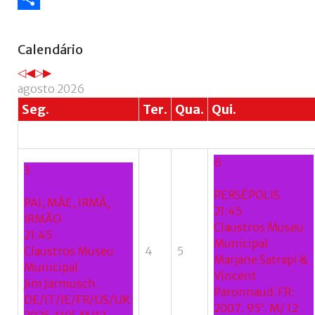
Share
Ano
Mês
Próximo
Próximo
Calendário
anterior
anterior
ano
mês
agosto 2026
Seg.
Ter.
Qua.
Qui.
6
3
PERSÉPOLIS
PAI, MÃE, IRMÃ,
21:45
IRMÃO
Claustros Museu
21:45
Municipal
Claustros Museu
4
5
Marjane Satrapi &
Municipal
Vincent
Jim Jarmusch.
Paronnaud. FR:
DE/IT/IE/FR/US/UK:
2007. 95'. M/ 12