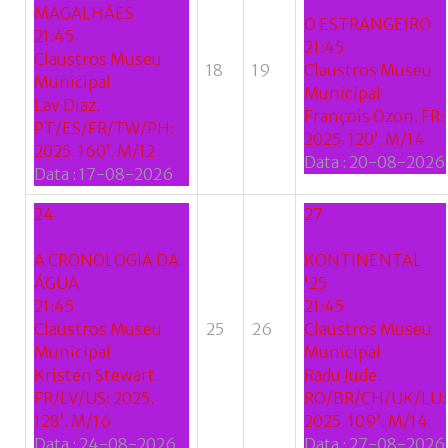
MAGALHÃES
O ESTRANGEIRO
21:45
21:45
Claustros Museu
18
19
Claustros Museu
Municipal
Municipal
Lav Diaz.
François Ozon. FR:
PT/ES/FR/TW/PH:
2025. 120’. M/14
2025. 160’. M/12
Data :
20-08-2026
Data :
17-08-2026
24
27
A CRONOLOGIA DA
KONTINENTAL
ÁGUA
'25
21:45
21:45
Claustros Museu
25
26
Claustros Museu
Municipal
Municipal
Kristen Stewart.
Radu Jude.
FR/LV/US: 2025.
RO/BR/CH/UK/LU:
128’. M/16
2025. 109’. M/14
Data :
24-08-2026
Data :
27-08-2026