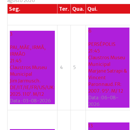
agosto 2026
Esqueceu-
Seg.
Ter.
Qua.
Qui.
se
do
nome
6
3
de
utilizador?
PERSÉPOLIS
PAI, MÃE, IRMÃ,
/
21:45
IRMÃO
Esqueceu-
Claustros Museu
21:45
se
Municipal
Claustros Museu
4
5
da
Marjane Satrapi &
Municipal
senha?
Vincent
Jim Jarmusch.
Paronnaud. FR:
DE/IT/IE/FR/US/UK:
2007. 95'. M/ 12
2025. 110’. M/12
Data :
06-08-
Data :
03-08-2026
Login
2026
with
Login
13