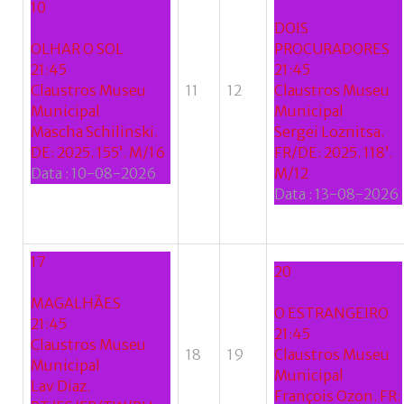
Facebook
10
with
DOIS
OLHAR O SOL
PROCURADORES
Google
21:45
21:45
Claustros Museu
11
12
Claustros Museu
+
Municipal
Municipal
Mascha Schilinski.
Sergei Loznitsa.
DE: 2025. 155’. M/16
FR/DE: 2025. 118’.
Data :
10-08-2026
M/12
Data :
13-08-2026
17
20
MAGALHÃES
O ESTRANGEIRO
21:45
21:45
Claustros Museu
18
19
Claustros Museu
Municipal
Municipal
Lav Diaz.
François Ozon. FR: