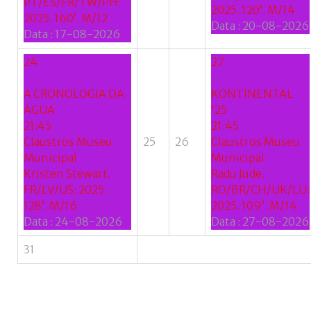
PT/ES/FR/TW/PH:
2025. 120’. M/14
2025. 160’. M/12
Data :
20-08-2026
Data :
17-08-2026
24
27
A CRONOLOGIA DA
KONTINENTAL
ÁGUA
'25
21:45
21:45
Claustros Museu
25
26
Claustros Museu
Municipal
Municipal
Kristen Stewart.
Radu Jude.
FR/LV/US: 2025.
RO/BR/CH/UK/LU:
128’. M/16
2025. 109’. M/14
Data :
24-08-2026
Data :
27-08-2026
31