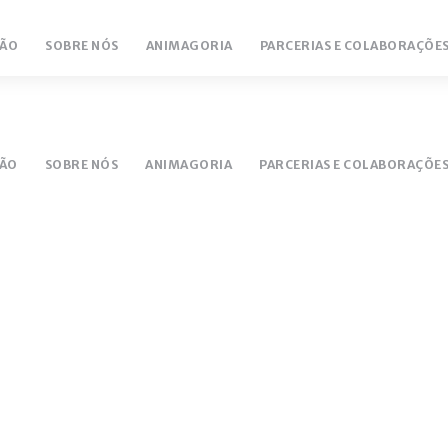
ÃO
SOBRE NÓS
ANIMAGORIA
PARCERIAS E COLABORAÇÕE
NTÁRIO
LUCEM 18/19
ÃO
SOBRE NÓS
ANIMAGORIA
PARCERIAS E COLABORAÇÕE