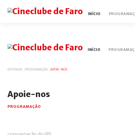
INÍCIO
PROGRAMAÇ
AGENDAS
HISTÓRICO
SER SÓCIO
IMPRENSA
SER VOLU
VIDEO 
INÍCIO
PROGRAMAÇ
ENTRADA
_
PROGRAMAÇÃO
_
APOIE-NOS
Apoie-nos
PROGRAMAÇÃO
consignação do IRS