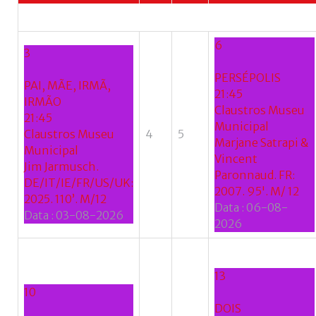
Esqueceu-
se
6
do
3
nome
PERSÉPOLIS
de
PAI, MÃE, IRMÃ,
21:45
utilizador?
IRMÃO
Claustros Museu
/
21:45
Municipal
Esqueceu-
Claustros Museu
4
5
Marjane Satrapi &
se
Municipal
Vincent
da
Jim Jarmusch.
Paronnaud. FR:
senha?
DE/IT/IE/FR/US/UK:
2007. 95'. M/ 12
2025. 110’. M/12
Data :
06-08-
Data :
03-08-2026
2026
Login
13
with
10
Login
DOIS