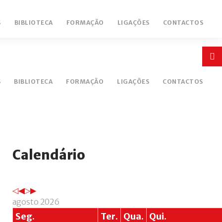
S
BIBLIOTECA
FORMAÇÃO
LIGAÇÕES
CONTACTOS
Login
or
S
BIBLIOTECA
FORMAÇÃO
LIGAÇÕES
CONTACTOS
register
Ano
Mês
Próximo
Próximo
Calendário
anterior
anterior
ano
mês
INICIAR
SESSÃO
agosto 2026
Remember
Seg.
Ter.
Qua.
Qui.
me