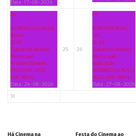
Data :
17-08-2026
24
27
A CRONOLOGIA DA
KONTINENTAL
ÁGUA
'25
21:45
21:45
Claustros Museu
25
26
Claustros Museu
Municipal
Municipal
Kristen Stewart.
Radu Jude.
FR/LV/US: 2025.
RO/BR/CH/UK/LU:
128’. M/16
2025. 109’. M/14
Data :
24-08-2026
Data :
27-08-2026
31
Há
Cinema
na
Festa
do
Cinema
ao