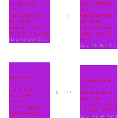
Facebook
OLHAR O SOL
PROCURADORES
with
21:45
21:45
Claustros Museu
11
12
Claustros Museu
Google
Municipal
Municipal
Mascha Schilinski.
Sergei Loznitsa.
+
DE: 2025. 155’. M/16
FR/DE: 2025. 118’.
Data :
10-08-2026
M/12
Data :
13-08-2026
17
20
MAGALHÃES
O ESTRANGEIRO
21:45
21:45
Claustros Museu
18
19
Claustros Museu
Municipal
Municipal
Lav Diaz.
François Ozon. FR:
PT/ES/FR/TW/PH:
2025. 120’. M/14
2025. 160’. M/12
Data :
20-08-2026