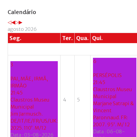
Ano
Mês
Próximo
Próximo
Calendário
anterior
anterior
ano
mês
agosto 2026
Seg.
Ter.
Qua.
Qui.
6
3
PERSÉPOLIS
PAI, MÃE, IRMÃ,
21:45
IRMÃO
Claustros Museu
21:45
Municipal
Claustros Museu
4
5
Marjane Satrapi &
Municipal
Vincent
Jim Jarmusch.
Paronnaud. FR:
DE/IT/IE/FR/US/UK:
2007. 95'. M/ 12
2025. 110’. M/12
Data :
06-08-
Data :
03-08-2026