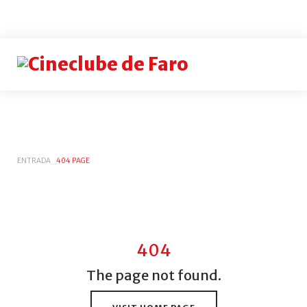
Login
or
register
INICI
ENTRADA
_
404 PAGE
SESS
Rememb
me
Esqueceu-
se
404
do
The
page
not
found.
nome
de
utilizador?