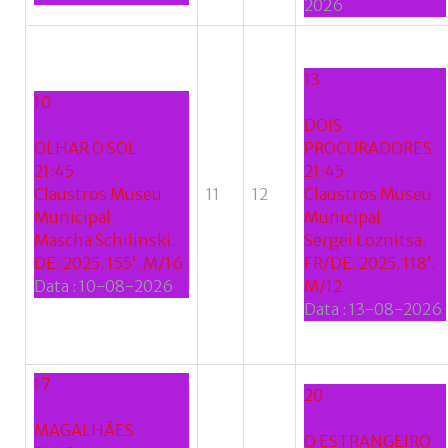
2026
13
10
DOIS
OLHAR O SOL
PROCURADORES
21:45
21:45
Claustros Museu
11
12
Claustros Museu
Municipal
Municipal
Mascha Schilinski.
Sergei Loznitsa.
DE: 2025. 155’. M/16
FR/DE: 2025. 118’.
Data :
10-08-2026
M/12
Data :
13-08-2026
17
20
MAGALHÃES
O ESTRANGEIRO