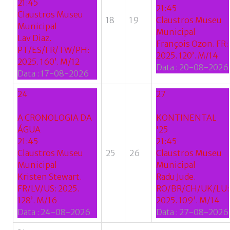
21:45
21:45
Claustros Museu
18
19
Claustros Museu
Municipal
Municipal
Lav Diaz.
François Ozon. FR:
PT/ES/FR/TW/PH:
2025. 120’. M/14
2025. 160’. M/12
Data :
20-08-2026
Data :
17-08-2026
24
27
A CRONOLOGIA DA
KONTINENTAL
ÁGUA
'25
21:45
21:45
Claustros Museu
25
26
Claustros Museu
Municipal
Municipal
Kristen Stewart.
Radu Jude.
FR/LV/US: 2025.
RO/BR/CH/UK/LU:
128’. M/16
2025. 109’. M/14
Data :
24-08-2026
Data :
27-08-2026