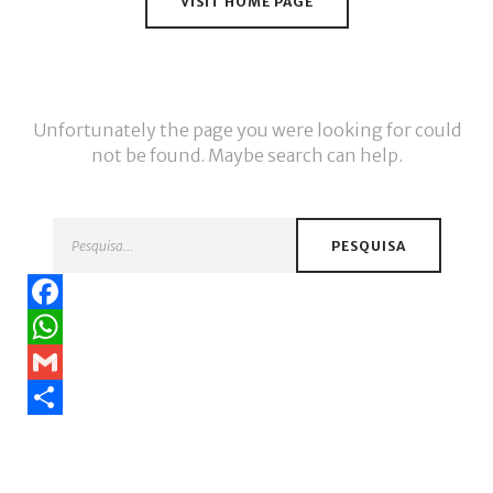
VISIT HOME PAGE
/
Esqueceu-
se
da
senha?
Unfortunately the page you were looking for could
not be found. Maybe search can help.
Pesquisa...
Login
PESQUISA
with
Login
Facebook
Facebook
with
WhatsApp
Gmail
Google
Share
+