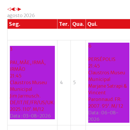
Esqueceu-
se
agosto 2026
do
Seg.
Ter.
Qua.
Qui.
nome
de
utilizador?
6
/
3
Esqueceu-
PERSÉPOLIS
se
PAI, MÃE, IRMÃ,
21:45
da
IRMÃO
Claustros Museu
senha?
21:45
Municipal
Claustros Museu
4
5
Marjane Satrapi &
Municipal
Vincent
Jim Jarmusch.
Paronnaud. FR:
DE/IT/IE/FR/US/UK:
Login
2007. 95'. M/ 12
2025. 110’. M/12
Data :
06-08-
Data :
03-08-2026
with
2026
Login