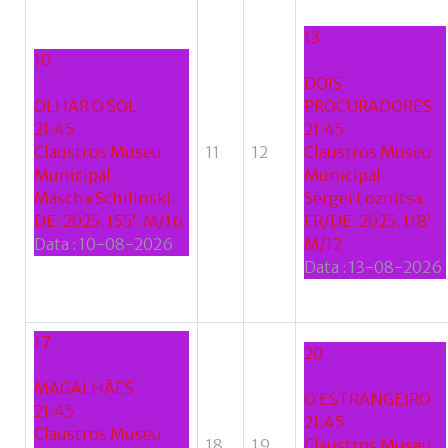
Facebook
with
13
10
Google
DOIS
OLHAR O SOL
PROCURADORES
+
21:45
21:45
Claustros Museu
11
12
Claustros Museu
Municipal
Municipal
Mascha Schilinski.
Sergei Loznitsa.
DE: 2025. 155’. M/16
FR/DE: 2025. 118’.
Data :
10-08-2026
M/12
Data :
13-08-2026
17
20
MAGALHÃES
O ESTRANGEIRO
21:45
21:45
Claustros Museu
18
19
Claustros Museu