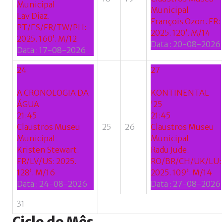
Municipal
Municipal
Lav Diaz.
François Ozon. FR:
PT/ES/FR/TW/PH:
2025. 120’. M/14
2025. 160’. M/12
Data :
20-08-2026
Data :
17-08-2026
24
27
A CRONOLOGIA DA
KONTINENTAL
ÁGUA
'25
21:45
21:45
Claustros Museu
25
26
Claustros Museu
Municipal
Municipal
Kristen Stewart.
Radu Jude.
FR/LV/US: 2025.
RO/BR/CH/UK/LU:
128’. M/16
2025. 109’. M/14
Data :
24-08-2026
Data :
27-08-2026
31
Ciclo
do
Mês