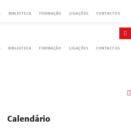
S
BIBLIOTECA
FORMAÇÃO
LIGAÇÕES
CONTACTOS
Login
or
S
BIBLIOTECA
FORMAÇÃO
LIGAÇÕES
CONTACTOS
register
INICIAR
SESSÃO
Ano
Mês
Próximo
Próximo
Calendário
Remember
anterior
anterior
ano
mês
me