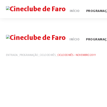
INÍCIO
PROGRAMAÇ
AGENDAS
HISTÓRICO
SER SÓCIO
IMPRENSA
SER VOLU
VIDEO 
INÍCIO
PROGRAMAÇ
ENTRADA
_
PROGRAMAÇÃO
_
CICLO DO MÊS
_
CICLO DO MÊS - NOVEMBRO 2019