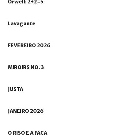
Orwell:
2+2=5
Lavagante
FEVEREIRO
2026
MIROIRS
NO.
3
JUSTA
JANEIRO
2026
O
RISO
E
A
FACA