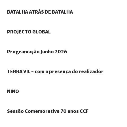
BATALHA
ATRÁS
DE
BATALHA
PROJECTO
GLOBAL
Programação
Junho
2026
TERRA
VIL
-
com
a
presença
do
realizador
NINO
Sessão
Comemorativa
70
anos
CCF