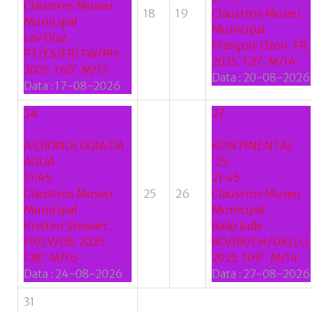
Claustros Museu
18
19
Claustros Museu
Municipal
Municipal
Lav Diaz.
François Ozon. FR:
PT/ES/FR/TW/PH:
2025. 120’. M/14
2025. 160’. M/12
Data :
20-08-2026
Data :
17-08-2026
24
27
A CRONOLOGIA DA
KONTINENTAL
ÁGUA
'25
21:45
21:45
Claustros Museu
25
26
Claustros Museu
Municipal
Municipal
Kristen Stewart.
Radu Jude.
FR/LV/US: 2025.
RO/BR/CH/UK/LU:
128’. M/16
2025. 109’. M/14
Data :
24-08-2026
Data :
27-08-2026
31