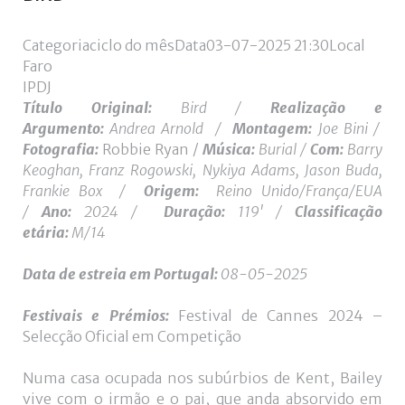
de
utilizador?
Categoria
ciclo do mês
Data
03-07-2025
21:30
Local
/
Faro
Esqueceu-
IPDJ
se
Título Original:
Bird /
Realização e
da
Argumento:
Andrea Arnold
/
Montagem:
Joe Bini /
senha?
Fotografia:
Robbie Ryan /
Música:
Burial /
Com:
Barry
Keoghan, Franz Rogowski, Nykiya Adams, Jason Buda,
Frankie Box
/
Origem:
Reino Unido/França/EUA
/
Ano:
2024 /
Duração:
119' /
Classificação
Login
etária:
M/14
with
Data de estreia
em Portugal:
08-05-2025
Login
Facebook
Festivais e Prémios:
Festival de Cannes 2024 –
with
Selecção Oficial em Competição
Google
Numa casa ocupada nos subúrbios de Kent, Bailey
vive com o irmão e o pai, que anda absorvido em