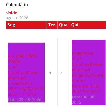
Ano
Mês
Próximo
Próximo
Calendário
anterior
anterior
ano
mês
agosto 2026
Seg.
Ter.
Qua.
Qui.
6
3
PERSÉPOLIS
PAI, MÃE, IRMÃ,
21:45
IRMÃO
Claustros Museu
21:45
Municipal
Claustros Museu
4
5
Marjane Satrapi &
Municipal
Vincent
Jim Jarmusch.
Paronnaud. FR:
DE/IT/IE/FR/US/UK:
2007. 95'. M/ 12
2025. 110’. M/12
Data :
06-08-
Data :
03-08-2026
2026